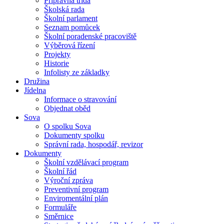
Přípravná třída
Školská rada
Školní parlament
Seznam pomůcek
Školní poradenské pracoviště
Výběrová řízení
Projekty
Historie
Infolisty ze základky
Družina
Jídelna
Informace o stravování
Objednat oběd
Sova
O spolku Sova
Dokumenty spolku
Správní rada, hospodář, revizor
Dokumenty
Školní vzdělávací program
Školní řád
Výroční zpráva
Preventivní program
Enviromentální plán
Formuláře
Směrnice