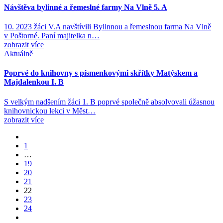
Návštěva bylinné a řemeslné farmy Na Vlně 5. A
10. 2023 žáci V.A navštívili Bylinnou a řemeslnou farma Na Vlně
v Poštorné. Paní majitelka n…
zobrazit více
Aktuálně
Poprvé do knihovny s písmenkovými skřítky Matýskem a
Majdalenkou I. B
S velkým nadšením žáci 1. B poprvé společně absolvovali úžasnou
knihovnickou lekci v Měst…
zobrazit více
1
…
19
20
21
22
23
24