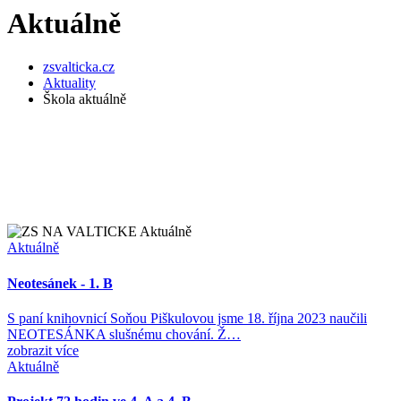
Aktuálně
zsvalticka.cz
Aktuality
Škola aktuálně
Aktuálně
Neotesánek - 1. B
S paní knihovnicí Soňou Piškulovou jsme 18. října 2023 naučili
NEOTESÁNKA slušnému chování. Ž…
zobrazit více
Aktuálně