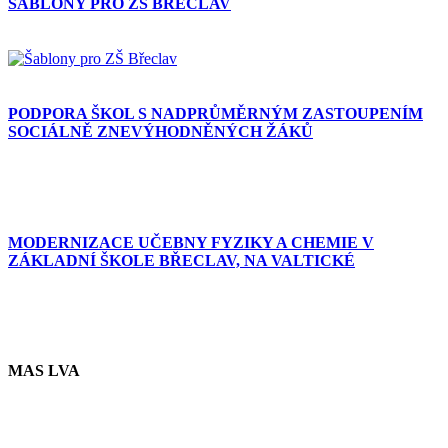
ŠABLONY PRO ZŠ BŘECLAV
PODPORA ŠKOL S NADPRŮMĚRNÝM ZASTOUPENÍM
SOCIÁLNĚ ZNEVÝHODNĚNÝCH ŽÁKŮ
MODERNIZACE UČEBNY FYZIKY A CHEMIE V
ZÁKLADNÍ ŠKOLE BŘECLAV, NA VALTICKÉ
MAS LVA