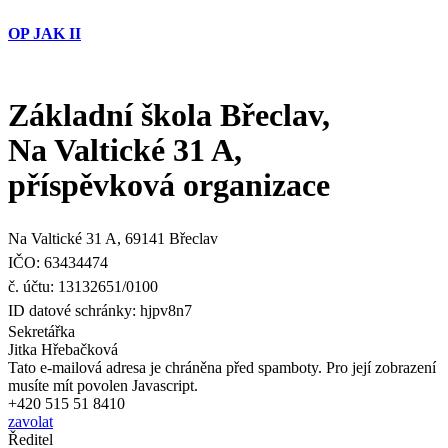
OP JAK II
Základní škola Břeclav,
Na Valtické 31 A,
příspěvková organizace
Na Valtické 31 A, 69141 Břeclav
IČO: 63434474
č. účtu: 13132651/0100
ID datové schránky: hjpv8n7
Sekretářka
Jitka Hřebačková
Tato e-mailová adresa je chráněna před spamboty. Pro její zobrazení
musíte mít povolen Javascript.
+420 515 51 8410
zavolat
Ředitel