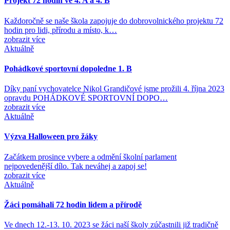
Projekt 72 hodin ve 4. A a 4. B
Každoročně se naše škola zapojuje do dobrovolnického projektu 72
hodin pro lidi, přírodu a místo, k…
zobrazit více
Aktuálně
Pohádkové sportovní dopoledne 1. B
Díky paní vychovatelce Nikol Grandičové jsme prožili 4. října 2023
opravdu POHÁDKOVÉ SPORTOVNÍ DOPO…
zobrazit více
Aktuálně
Výzva Halloween pro žáky
Začátkem prosince vybere a odmění školní parlament
nejpovedenější dílo. Tak neváhej a zapoj se!
zobrazit více
Aktuálně
Žáci pomáhali 72 hodin lidem a přírodě
Ve dnech 12.-13. 10. 2023 se žáci naší školy zúčastnili již tradičně