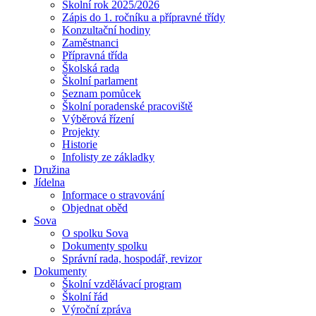
Školní rok 2025/2026
Zápis do 1. ročníku a přípravné třídy
Konzultační hodiny
Zaměstnanci
Přípravná třída
Školská rada
Školní parlament
Seznam pomůcek
Školní poradenské pracoviště
Výběrová řízení
Projekty
Historie
Infolisty ze základky
Družina
Jídelna
Informace o stravování
Objednat oběd
Sova
O spolku Sova
Dokumenty spolku
Správní rada, hospodář, revizor
Dokumenty
Školní vzdělávací program
Školní řád
Výroční zpráva