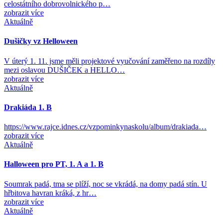
celostátního dobrovolnického p…
zobrazit více
Aktuálně
Dušičky vz Helloween
V úterý 1. 11. jsme měli projektové vyučování zaměřeno na rozdíly
mezi oslavou DUŠIČEK a HELLO…
zobrazit více
Aktuálně
Drakiáda 1. B
https://www.rajce.idnes.cz/vzpominkynaskolu/album/drakiada…
zobrazit více
Aktuálně
Halloween pro PT, 1. A a 1. B
Soumrak padá, tma se plíží, noc se vkrádá, na domy padá stín. U
hřbitova havran kráká, z hr…
zobrazit více
Aktuálně