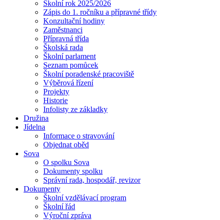
Školní rok 2025/2026
Zápis do 1. ročníku a přípravné třídy
Konzultační hodiny
Zaměstnanci
Přípravná třída
Školská rada
Školní parlament
Seznam pomůcek
Školní poradenské pracoviště
Výběrová řízení
Projekty
Historie
Infolisty ze základky
Družina
Jídelna
Informace o stravování
Objednat oběd
Sova
O spolku Sova
Dokumenty spolku
Správní rada, hospodář, revizor
Dokumenty
Školní vzdělávací program
Školní řád
Výroční zpráva