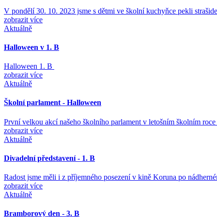
V pondělí 30. 10. 2023 jsme s dětmi ve školní kuchyňce pekli strašid
zobrazit více
Aktuálně
Halloween v 1. B
Halloween 1. B
zobrazit více
Aktuálně
Školní parlament - Halloween
První velkou akcí našeho školního parlament v letošním školním ro
zobrazit více
Aktuálně
Divadelní představení - 1. B
Radost jsme měli i z příjemného posezení v kině Koruna po nádher
zobrazit více
Aktuálně
Bramborový den - 3. B