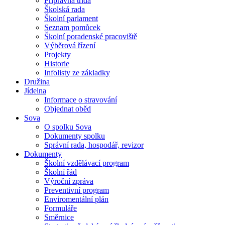
Přípravná třída
Školská rada
Školní parlament
Seznam pomůcek
Školní poradenské pracoviště
Výběrová řízení
Projekty
Historie
Infolisty ze základky
Družina
Jídelna
Informace o stravování
Objednat oběd
Sova
O spolku Sova
Dokumenty spolku
Správní rada, hospodář, revizor
Dokumenty
Školní vzdělávací program
Školní řád
Výroční zpráva
Preventivní program
Enviromentální plán
Formuláře
Směrnice