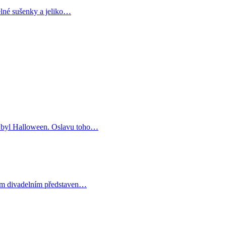
elné sušenky a jeliko…
ce byl Halloween. Oslavu toho…
ném divadelním představen…