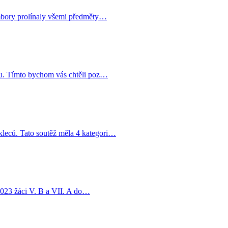
rambory prolínaly všemi předměty…
u. Tímto bychom vás chtěli poz…
kleců. Tato soutěž měla 4 kategori…
 2023 žáci V. B a VII. A do…