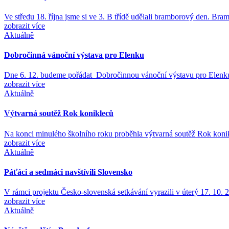
Ve středu 18. října jsme si ve 3. B třídě udělali bramborový den. B
zobrazit více
Aktuálně
Dobročinná vánoční výstava pro Elenku
Dne 6. 12. budeme pořádat Dobročinnou vánoční výstavu pro Elenk
zobrazit více
Aktuálně
Výtvarná soutěž Rok konikleců
Na konci minulého školního roku proběhla výtvarná soutěž Rok koni
zobrazit více
Aktuálně
Páťáci a sedmáci navštívili Slovensko
V rámci projektu Česko-slovenská setkávání vyrazili v úterý 17. 10.
zobrazit více
Aktuálně