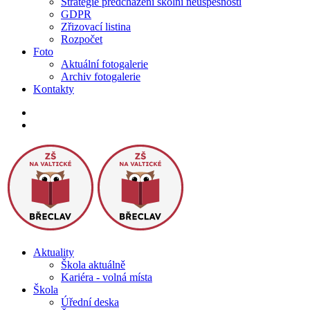
Strategie předcházení školní neúspěšnosti
GDPR
Zřizovací listina
Rozpočet
Foto
Aktuální fotogalerie
Archiv fotogalerie
Kontakty
Aktuality
Škola aktuálně
Kariéra - volná místa
Škola
Úřední deska