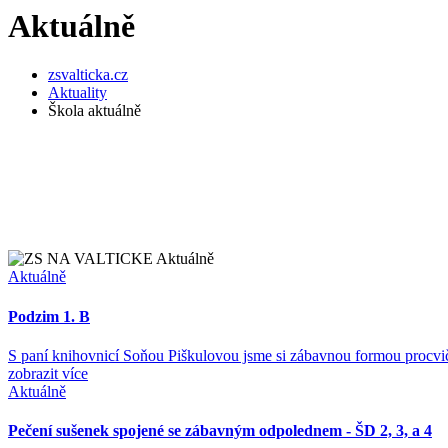
Aktuálně
zsvalticka.cz
Aktuality
Škola aktuálně
Aktuálně
Podzim 1. B
S paní knihovnicí Soňou Piškulovou jsme si zábavnou formou pro
zobrazit více
Aktuálně
Pečení sušenek spojené se zábavným odpolednem - ŠD 2, 3, a 4