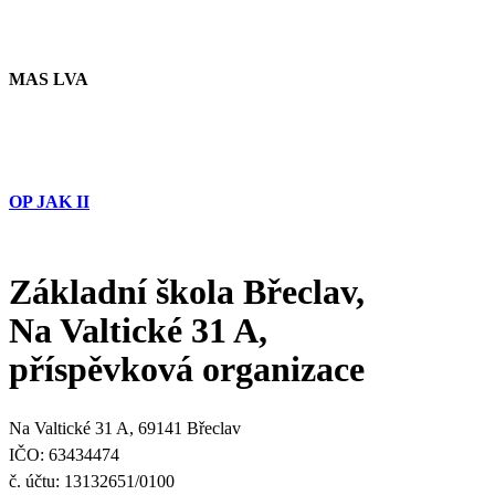
MAS LVA
OP JAK II
Základní škola Břeclav,
Na Valtické 31 A,
příspěvková organizace
Na Valtické 31 A, 69141 Břeclav
IČO: 63434474
č. účtu: 13132651/0100