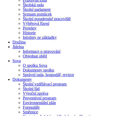
Přípravná třída
Školská rada
Školní parlament
Seznam pomůcek
Školní poradenské pracoviště
Výběrová řízení
Projekty
Historie
Infolisty ze základky
Družina
Jídelna
Informace o stravování
Objednat oběd
Sova
O spolku Sova
Dokumenty spolku
Správní rada, hospodář, revizor
Dokumenty
Školní vzdělávací program
Školní řád
Výroční zpráva
Preventivní program
Enviromentální plán
Formuláře
Směrnice