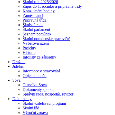
Školní rok 2025/2026
Zápis do 1. ročníku a přípravné třídy
Konzultační hodiny
Zaměstnanci
Přípravná třída
Školská rada
Školní parlament
Seznam pomůcek
Školní poradenské pracoviště
Výběrová řízení
Projekty
Historie
Infolisty ze základky
Družina
Jídelna
Informace o stravování
Objednat oběd
Sova
O spolku Sova
Dokumenty spolku
Správní rada, hospodář, revizor
Dokumenty
Školní vzdělávací program
Školní řád
Výroční zpráva