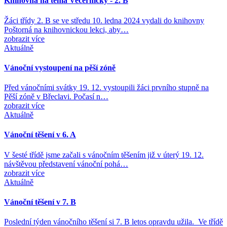
Knihovna na téma Večerníčky - 2. B
Žáci třídy 2. B se ve středu 10. ledna 2024 vydali do knihovny
Poštorná na knihovnickou lekci, aby…
zobrazit více
Aktuálně
Vánoční vystoupení na pěší zóně
Před vánočními svátky 19. 12. vystoupili žáci prvního stupně na
Pěší zóně v Břeclavi. Počasí n…
zobrazit více
Aktuálně
Vánoční těšení v 6. A
V šesté třídě jsme začali s vánočním těšením již v úterý 19. 12.
návštěvou představení vánoční pohá…
zobrazit více
Aktuálně
Vánoční těšení v 7. B
Poslední týden vánočního těšení si 7. B letos opravdu užila. Ve třídě