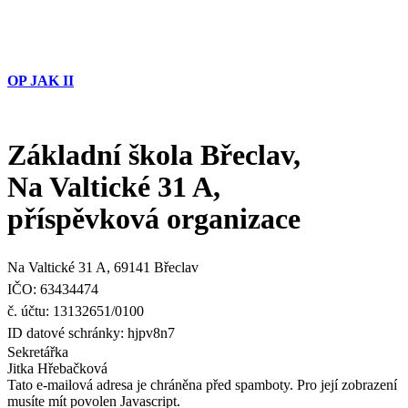
OP JAK II
Základní škola Břeclav,
Na Valtické 31 A,
příspěvková organizace
Na Valtické 31 A, 69141 Břeclav
IČO: 63434474
č. účtu: 13132651/0100
ID datové schránky: hjpv8n7
Sekretářka
Jitka Hřebačková
Tato e-mailová adresa je chráněna před spamboty. Pro její zobrazení
musíte mít povolen Javascript.