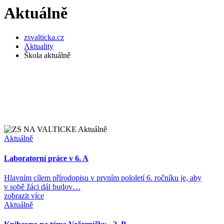
Aktuálně
zsvalticka.cz
Aktuality
Škola aktuálně
Aktuálně
Laboratorní práce v 6. A
Hlavním cílem přírodopisu v prvním pololetí 6. ročníku je, aby
v sobě žáci dál budov…
zobrazit více
Aktuálně