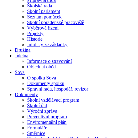
Přípravná třída
Školská rada
Školní parlament
Seznam pomůcek
Školní poradenské pracoviště
Výběrová řízení
Projekty
Historie
Infolisty ze základky
Družina
Jídelna
Informace o stravování
Objednat oběd
Sova
O spolku Sova
Dokumenty spolku
Správní rada, hospodář, revizor
Dokumenty
Školní vzdělávací program
Školní řád
Výroční zpráva
Preventivní program
Enviromentální plán
Formuláře
Směrnice