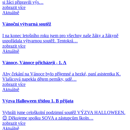
si žáci připravili výs…
zobrazit více
Aktuálně
Vánoční výtvarná soutěž
I na konec letošního roku jsem pro všechny naše žáky a žákyně
uspořádala výtvarnou soutěž. Tentokrá…
zobrazit více
Aktuálně
Vánoce, Vánoce přicházejí - 1. A
Aby čekání na Vánoce bylo příjemné a hezké, paní asistentka K.
Vlašicová napekla dětem perníky, udě…
zobrazit více
Aktuálně
Výzva Halloween třídou 1. B přijata
Vyhráli jsme celoškolní podzimní soutěž VÝZVA HALLOWEEN.
😊 Děkujeme spolku SOVA a zástupcům školn…
zobrazit více
Aktuálně