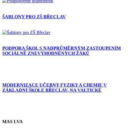
ŠABLONY PRO ZŠ BŘECLAV
PODPORA ŠKOL S NADPRŮMĚRNÝM ZASTOUPENÍM
SOCIÁLNĚ ZNEVÝHODNĚNÝCH ŽÁKŮ
MODERNIZACE UČEBNY FYZIKY A CHEMIE V
ZÁKLADNÍ ŠKOLE BŘECLAV, NA VALTICKÉ
MAS LVA