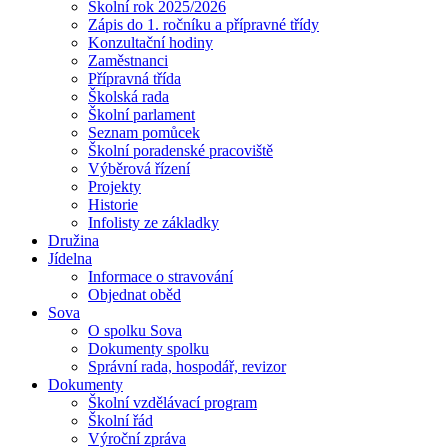
Školní rok 2025/2026
Zápis do 1. ročníku a přípravné třídy
Konzultační hodiny
Zaměstnanci
Přípravná třída
Školská rada
Školní parlament
Seznam pomůcek
Školní poradenské pracoviště
Výběrová řízení
Projekty
Historie
Infolisty ze základky
Družina
Jídelna
Informace o stravování
Objednat oběd
Sova
O spolku Sova
Dokumenty spolku
Správní rada, hospodář, revizor
Dokumenty
Školní vzdělávací program
Školní řád
Výroční zpráva