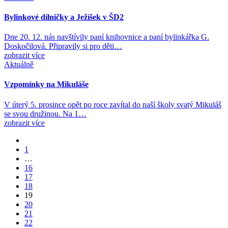
Bylinkové dílničky a Ježíšek v ŠD2
Dne 20. 12. nás navštívily paní knihovnice a paní bylinkářka G.
Doskočilová. Připravily si pro děti…
zobrazit více
Aktuálně
Vzpomínky na Mikuláše
V úterý 5. prosince opět po roce zavítal do naší školy svatý Mikuláš
se svou družinou. Na 1…
zobrazit více
1
…
16
17
18
19
20
21
22