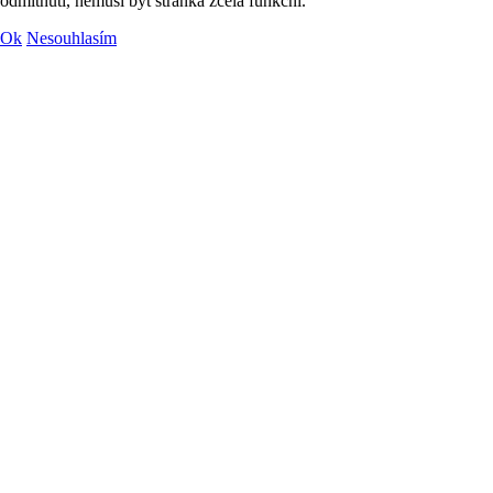
odmítnutí, nemusí být stránka zcela funkční.
Ok
Nesouhlasím