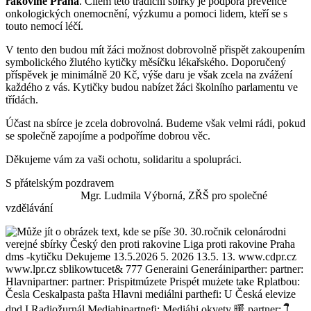
rakovině Praha
. Cílem této tradiční sbírky je podpora prevence
onkologických onemocnění, výzkumu a pomoci lidem, kteří se s
touto nemocí léčí.
V tento den budou mít žáci možnost dobrovolně přispět zakoupením
symbolického žlutého kytičky měsíčku lékařského. Doporučený
příspěvek je minimálně 20 Kč, výše daru je však zcela na zvážení
každého z vás. Kytičky budou nabízet žáci školního parlamentu ve
třídách.
Účast na sbírce je zcela dobrovolná. Budeme však velmi rádi, pokud
se společně zapojíme a podpoříme dobrou věc.
Děkujeme vám za vaši ochotu, solidaritu a spolupráci.
S přátelským pozdravem
Mgr. Ludmila Výborná, ZŘŠ pro společné
vzdělávání