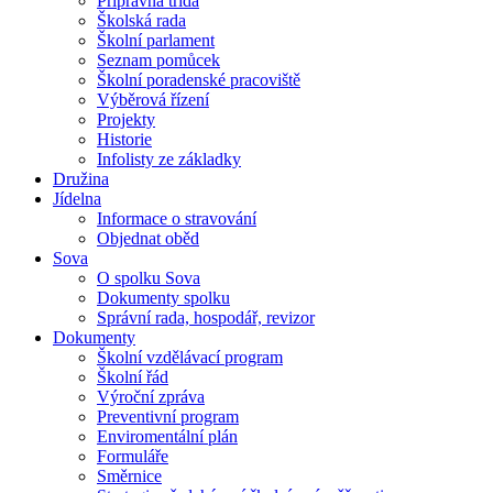
Přípravná třída
Školská rada
Školní parlament
Seznam pomůcek
Školní poradenské pracoviště
Výběrová řízení
Projekty
Historie
Infolisty ze základky
Družina
Jídelna
Informace o stravování
Objednat oběd
Sova
O spolku Sova
Dokumenty spolku
Správní rada, hospodář, revizor
Dokumenty
Školní vzdělávací program
Školní řád
Výroční zpráva
Preventivní program
Enviromentální plán
Formuláře
Směrnice