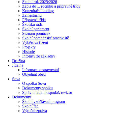
Školní rok 2025/2026
Zápis do 1. ročníku a přípravné třídy
Konzultační hodiny
Zaměstnanci
Přípravná třída
Školská rada
Školní parlament
Seznam pomůcek
Školní poradenské pracoviště
Výběrová řízení
Projekty
Historie
Infolisty ze základky
Družina
Jídelna
Informace o stravování
Objednat oběd
Sova
O spolku Sova
Dokumenty spolku
Správní rada, hospodář, revizor
Dokumenty
Školní vzdělávací program
Školní řád
Výroční zpráva